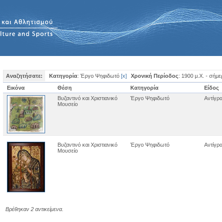
Αναζητήσατε:
Κατηγορία
: Έργο Ψηφιδωτό
[
x
]
Χρονική Περίοδος
: 1900 μ.Χ. - σήμ
Εικόνα
Θέση
Κατηγορία
Είδος
Βυζαντινό και Χριστιανικό
Έργο Ψηφιδωτό
Αντίγρ
Μουσείο
Βυζαντινό και Χριστιανικό
Έργο Ψηφιδωτό
Αντίγρ
Μουσείο
Βρέθηκαν 2 αντικείμενα.