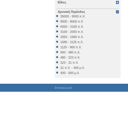
Είδος
Επιγραφή Δημόσια
Επιγραφή Θρησκευτική
Χρονική Περίοδος
Επιγραφή Ιδιωτική
35000 - 9500 π.Χ.
Έπιπλο
9500 - 8000 π.Χ.
Εργαλείο
6000 - 3100 π.Χ.
Έργο Γραπτού Λόγου
3100 - 2050 π.Χ.
Έργο Γραπτού Λόγου (Θρησκευτικό)
2050 - 1680 π.Χ.
Έργο Διακοσμητικό
1680 - 1125 π.Χ.
Εργο Ζωγραφικό
1125 - 900 π.Χ.
Έργο Ζωγραφικό
900 - 480 π.Χ.
Έργο Ζωγραφικό - Κατασκευή
480 - 323 π.Χ.
Έργο Κοροπλαστικής
323 - 31 π.Χ.
Έργο Μεταλλοτεχνίας
31 π.Χ. - 400 μ.Χ.
Έργο Μικροπλαστικής
400 - 600 μ.Χ.
Έργο Μικροτεχνίας
600 - 1024 μ.Χ.
Έργο Πλαστικής
1024 - 1453 μ.Χ.
Έργο Χρυσοκεντητικής
Επικοινωνία
1453 - 1821 μ.Χ.
Έργο ψηφιδωτό
1821 - 1900 μ.Χ.
Έργο Ψηφιδωτό
1900 μ.Χ. - σήμερα
Κατάλοιπo Διατροφής
Κατάλοιπο Επεξεργασίας
Κατασκευή
Κινητά Διάφορα
Κινητό Εκτός Κατατάξεως
Κόσμημα