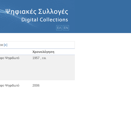
ΕΛ
ΕΝ
ερα
[
x
]
Χρονολόγηση
αφο Ψηφιδωτό
1957 , ca.
αφο Ψηφιδωτό
2006