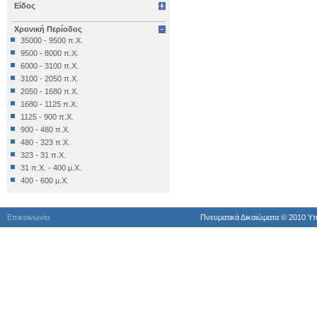
Είδος
Επιγραφή Δημόσια
Επιγραφή Θρησκευτική
Χρονική Περίοδος
Επιγραφή Ιδιωτική
35000 - 9500 π.Χ.
Έπιπλο
9500 - 8000 π.Χ.
Εργαλείο
6000 - 3100 π.Χ.
Έργο Γραπτού Λόγου
3100 - 2050 π.Χ.
Έργο Γραπτού Λόγου (Θρησκευτικό)
2050 - 1680 π.Χ.
Έργο Διακοσμητικό
1680 - 1125 π.Χ.
Εργο Ζωγραφικό
1125 - 900 π.Χ.
Έργο Ζωγραφικό
900 - 480 π.Χ.
Έργο Ζωγραφικό - Κατασκευή
480 - 323 π.Χ.
Έργο Κοροπλαστικής
323 - 31 π.Χ.
Έργο Μεταλλοτεχνίας
31 π.Χ. - 400 μ.Χ.
Έργο Μικροπλαστικής
400 - 600 μ.Χ.
Έργο Μικροτεχνίας
600 - 1024 μ.Χ.
Έργο Πλαστικής
1024 - 1453 μ.Χ.
Έργο Χρυσοκεντητικής
Επικοινωνία
Πνευματικά Δικαιώματα © 2010 Yπ
1453 - 1821 μ.Χ.
Έργο ψηφιδωτό
1821 - 1900 μ.Χ.
Έργο Ψηφιδωτό
1900 μ.Χ. - σήμερα
Κατάλοιπo Διατροφής
Κατάλοιπο Επεξεργασίας
Κατασκευή
Κινητά Διάφορα
Κινητό Εκτός Κατατάξεως
Κόσμημα