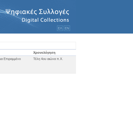
ΕΛ
ΕΝ
Χρονολόγηση
α Επιραμμένο
Τέλη 4ου αιώνα π.Χ.