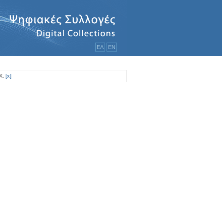
ΕΛ
ΕΝ
Χ.
[
x
]