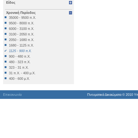
Είδος
Επιγραφή Δημόσια
Επιγραφή Θρησκευτική
Χρονική Περίοδος
Επιγραφή Ιδιωτική
35000 - 9500 π.Χ.
Έπιπλο
9500 - 8000 π.Χ.
Εργαλείο
6000 - 3100 π.Χ.
Έργο Γραπτού Λόγου
3100 - 2050 π.Χ.
Έργο Γραπτού Λόγου (Θρησκευτικό)
2050 - 1680 π.Χ.
Έργο Διακοσμητικό
1680 - 1125 π.Χ.
Εργο Ζωγραφικό
1125 - 900 π.Χ.
Έργο Ζωγραφικό
900 - 480 π.Χ.
Έργο Ζωγραφικό - Κατασκευή
480 - 323 π.Χ.
Έργο Κοροπλαστικής
323 - 31 π.Χ.
Έργο Μεταλλοτεχνίας
31 π.Χ. - 400 μ.Χ.
Έργο Μικροπλαστικής
400 - 600 μ.Χ.
Έργο Μικροτεχνίας
600 - 1024 μ.Χ.
Έργο Πλαστικής
1024 - 1453 μ.Χ.
Έργο Χρυσοκεντητικής
Επικοινωνία
Πνευματικά Δικαιώματα © 2010 Yπ
1453 - 1821 μ.Χ.
Έργο ψηφιδωτό
1821 - 1900 μ.Χ.
Έργο Ψηφιδωτό
1900 μ.Χ. - σήμερα
Κατάλοιπo Διατροφής
Κατάλοιπο Επεξεργασίας
Κατασκευή
Κινητά Διάφορα
Κινητό Εκτός Κατατάξεως
Κόσμημα