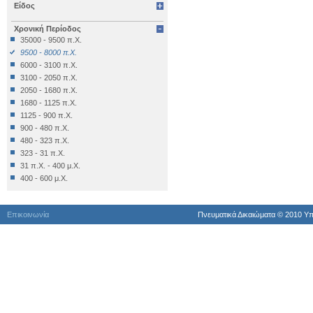
Είδος
Επιγραφή Δημόσια
Επιγραφή Θρησκευτική
Χρονική Περίοδος
Επιγραφή Ιδιωτική
35000 - 9500 π.Χ.
Έπιπλο
9500 - 8000 π.Χ.
Εργαλείο
6000 - 3100 π.Χ.
Έργο Γραπτού Λόγου
3100 - 2050 π.Χ.
Έργο Γραπτού Λόγου (Θρησκευτικό)
2050 - 1680 π.Χ.
Έργο Διακοσμητικό
1680 - 1125 π.Χ.
Εργο Ζωγραφικό
1125 - 900 π.Χ.
Έργο Ζωγραφικό
900 - 480 π.Χ.
Έργο Ζωγραφικό - Κατασκευή
480 - 323 π.Χ.
Έργο Κοροπλαστικής
323 - 31 π.Χ.
Έργο Μεταλλοτεχνίας
31 π.Χ. - 400 μ.Χ.
Έργο Μικροπλαστικής
400 - 600 μ.Χ.
Έργο Μικροτεχνίας
600 - 1024 μ.Χ.
Έργο Πλαστικής
1024 - 1453 μ.Χ.
Έργο Χρυσοκεντητικής
Επικοινωνία
Πνευματικά Δικαιώματα © 2010 Yπ
1453 - 1821 μ.Χ.
Έργο ψηφιδωτό
1821 - 1900 μ.Χ.
Έργο Ψηφιδωτό
1900 μ.Χ. - σήμερα
Κατάλοιπo Διατροφής
Κατάλοιπο Επεξεργασίας
Κατασκευή
Κινητά Διάφορα
Κινητό Εκτός Κατατάξεως
Κόσμημα