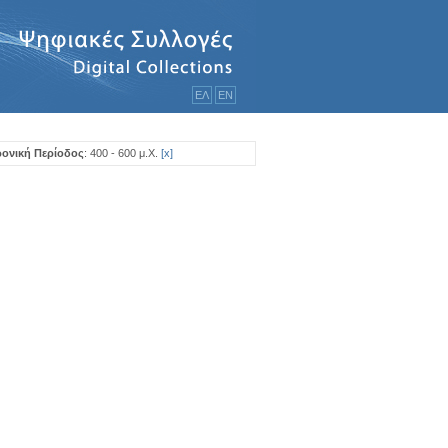
ΕΛ
ΕΝ
ονική Περίοδος
: 400 - 600 μ.Χ.
[
x
]