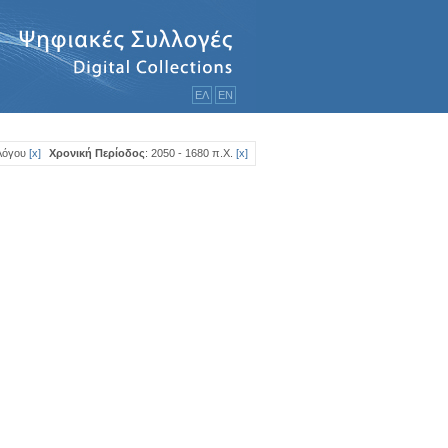
ΕΛ
ΕΝ
Λόγου
[
x
]
Χρονική Περίοδος
: 2050 - 1680 π.Χ.
[
x
]