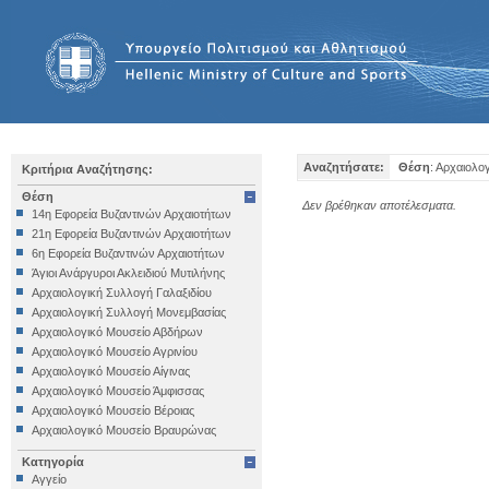
Αναζητήσατε:
Θέση
: Αρχαιολο
Κριτήρια Αναζήτησης:
Θέση
Δεν βρέθηκαν αποτέλεσματα.
14η Εφορεία Βυζαντινών Αρχαιοτήτων
21η Εφορεία Βυζαντινών Αρχαιοτήτων
6η Εφορεία Βυζαντινών Αρχαιοτήτων
Άγιοι Ανάργυροι Ακλειδιού Μυτιλήνης
Αρχαιολογική Συλλογή Γαλαξιδίου
Αρχαιολογική Συλλογή Μονεμβασίας
Αρχαιολογικό Μουσείο Αβδήρων
Αρχαιολογικό Μουσείο Αγρινίου
Αρχαιολογικό Μουσείο Αίγινας
Αρχαιολογικό Μουσείο Άμφισσας
Αρχαιολογικό Μουσείο Βέροιας
Αρχαιολογικό Μουσείο Βραυρώνας
Αρχαιολογικό Μουσείο Δελφών
Κατηγορία
Αρχαιολογικό Μουσείο Ηγουμενίτσας
Αγγείο