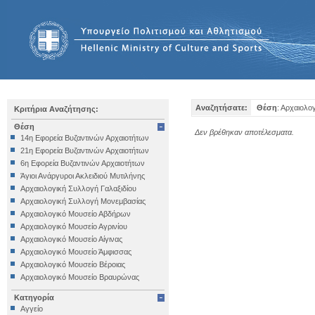
Αναζητήσατε:
Θέση
: Αρχαιολο
Κριτήρια Αναζήτησης:
Θέση
Δεν βρέθηκαν αποτέλεσματα.
14η Εφορεία Βυζαντινών Αρχαιοτήτων
21η Εφορεία Βυζαντινών Αρχαιοτήτων
6η Εφορεία Βυζαντινών Αρχαιοτήτων
Άγιοι Ανάργυροι Ακλειδιού Μυτιλήνης
Αρχαιολογική Συλλογή Γαλαξιδίου
Αρχαιολογική Συλλογή Μονεμβασίας
Αρχαιολογικό Μουσείο Αβδήρων
Αρχαιολογικό Μουσείο Αγρινίου
Αρχαιολογικό Μουσείο Αίγινας
Αρχαιολογικό Μουσείο Άμφισσας
Αρχαιολογικό Μουσείο Βέροιας
Αρχαιολογικό Μουσείο Βραυρώνας
Αρχαιολογικό Μουσείο Δελφών
Κατηγορία
Αρχαιολογικό Μουσείο Ηγουμενίτσας
Αγγείο