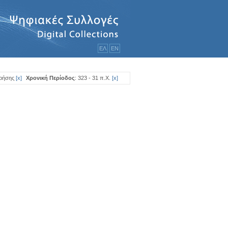
ΕΛ
ΕΝ
Χρήσης
[
x
]
Χρονική Περίοδος
: 323 - 31 π.Χ.
[
x
]