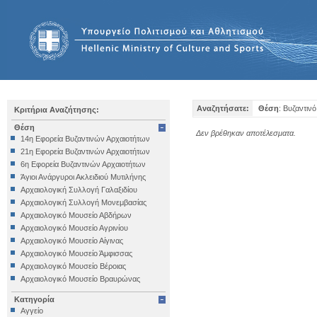
Αναζητήσατε:
Θέση
: Βυζαντιν
Κριτήρια Αναζήτησης:
Θέση
Δεν βρέθηκαν αποτέλεσματα.
14η Εφορεία Βυζαντινών Αρχαιοτήτων
21η Εφορεία Βυζαντινών Αρχαιοτήτων
6η Εφορεία Βυζαντινών Αρχαιοτήτων
Άγιοι Ανάργυροι Ακλειδιού Μυτιλήνης
Αρχαιολογική Συλλογή Γαλαξιδίου
Αρχαιολογική Συλλογή Μονεμβασίας
Αρχαιολογικό Μουσείο Αβδήρων
Αρχαιολογικό Μουσείο Αγρινίου
Αρχαιολογικό Μουσείο Αίγινας
Αρχαιολογικό Μουσείο Άμφισσας
Αρχαιολογικό Μουσείο Βέροιας
Αρχαιολογικό Μουσείο Βραυρώνας
Αρχαιολογικό Μουσείο Δελφών
Κατηγορία
Αρχαιολογικό Μουσείο Ηγουμενίτσας
Αγγείο