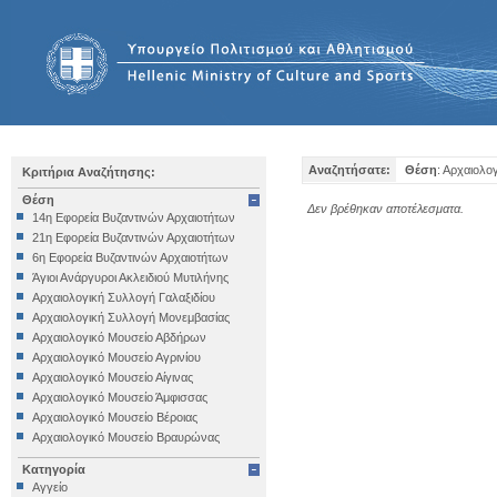
Αναζητήσατε:
Θέση
: Αρχαιολο
Κριτήρια Αναζήτησης:
Θέση
Δεν βρέθηκαν αποτέλεσματα.
14η Εφορεία Βυζαντινών Αρχαιοτήτων
21η Εφορεία Βυζαντινών Αρχαιοτήτων
6η Εφορεία Βυζαντινών Αρχαιοτήτων
Άγιοι Ανάργυροι Ακλειδιού Μυτιλήνης
Αρχαιολογική Συλλογή Γαλαξιδίου
Αρχαιολογική Συλλογή Μονεμβασίας
Αρχαιολογικό Μουσείο Αβδήρων
Αρχαιολογικό Μουσείο Αγρινίου
Αρχαιολογικό Μουσείο Αίγινας
Αρχαιολογικό Μουσείο Άμφισσας
Αρχαιολογικό Μουσείο Βέροιας
Αρχαιολογικό Μουσείο Βραυρώνας
Αρχαιολογικό Μουσείο Δελφών
Κατηγορία
Αρχαιολογικό Μουσείο Ηγουμενίτσας
Αγγείο