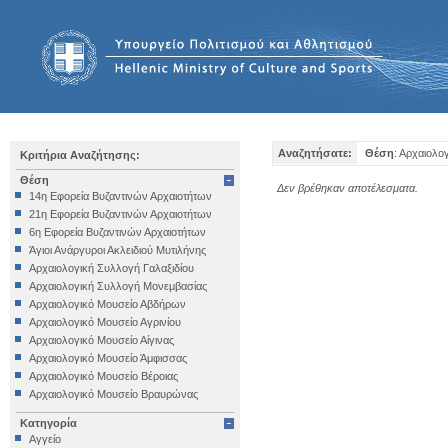
Αναζητήσατε:
Θέση
: Αρχαιολο
Κριτήρια Αναζήτησης:
Θέση
Δεν βρέθηκαν αποτέλεσματα.
14η Εφορεία Βυζαντινών Αρχαιοτήτων
21η Εφορεία Βυζαντινών Αρχαιοτήτων
6η Εφορεία Βυζαντινών Αρχαιοτήτων
Άγιοι Ανάργυροι Ακλειδιού Μυτιλήνης
Αρχαιολογική Συλλογή Γαλαξιδίου
Αρχαιολογική Συλλογή Μονεμβασίας
Αρχαιολογικό Μουσείο Αβδήρων
Αρχαιολογικό Μουσείο Αγρινίου
Αρχαιολογικό Μουσείο Αίγινας
Αρχαιολογικό Μουσείο Άμφισσας
Αρχαιολογικό Μουσείο Βέροιας
Αρχαιολογικό Μουσείο Βραυρώνας
Αρχαιολογικό Μουσείο Δελφών
Κατηγορία
Αρχαιολογικό Μουσείο Ηγουμενίτσας
Αγγείο