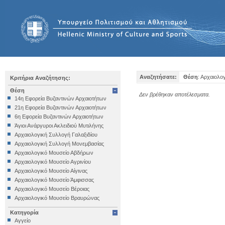
Αναζητήσατε:
Θέση
: Αρχαιολο
Κριτήρια Αναζήτησης:
Θέση
Δεν βρέθηκαν αποτέλεσματα.
14η Εφορεία Βυζαντινών Αρχαιοτήτων
21η Εφορεία Βυζαντινών Αρχαιοτήτων
6η Εφορεία Βυζαντινών Αρχαιοτήτων
Άγιοι Ανάργυροι Ακλειδιού Μυτιλήνης
Αρχαιολογική Συλλογή Γαλαξιδίου
Αρχαιολογική Συλλογή Μονεμβασίας
Αρχαιολογικό Μουσείο Αβδήρων
Αρχαιολογικό Μουσείο Αγρινίου
Αρχαιολογικό Μουσείο Αίγινας
Αρχαιολογικό Μουσείο Άμφισσας
Αρχαιολογικό Μουσείο Βέροιας
Αρχαιολογικό Μουσείο Βραυρώνας
Αρχαιολογικό Μουσείο Δελφών
Κατηγορία
Αρχαιολογικό Μουσείο Ηγουμενίτσας
Αγγείο