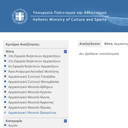
Αναζητήσατε:
Θέση
: Αρχαιολ
Κριτήρια Αναζήτησης:
Θέση
Δεν βρέθηκαν αποτέλεσματα.
14η Εφορεία Βυζαντινών Αρχαιοτήτων
21η Εφορεία Βυζαντινών Αρχαιοτήτων
6η Εφορεία Βυζαντινών Αρχαιοτήτων
Άγιοι Ανάργυροι Ακλειδιού Μυτιλήνης
Αρχαιολογική Συλλογή Γαλαξιδίου
Αρχαιολογική Συλλογή Μονεμβασίας
Αρχαιολογικό Μουσείο Αβδήρων
Αρχαιολογικό Μουσείο Αγρινίου
Αρχαιολογικό Μουσείο Αίγινας
Αρχαιολογικό Μουσείο Άμφισσας
Αρχαιολογικό Μουσείο Βέροιας
Αρχαιολογικό Μουσείο Βραυρώνας
Αρχαιολογικό Μουσείο Δελφών
Κατηγορία
Αρχαιολογικό Μουσείο Ηγουμενίτσας
Αγγείο