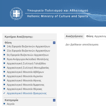
Αναζητήσατε:
Θέση
: Αρχαιολ
Κριτήρια Αναζήτησης:
Θέση
Δεν βρέθηκαν αποτέλεσματα.
14η Εφορεία Βυζαντινών Αρχαιοτήτων
21η Εφορεία Βυζαντινών Αρχαιοτήτων
6η Εφορεία Βυζαντινών Αρχαιοτήτων
Άγιοι Ανάργυροι Ακλειδιού Μυτιλήνης
Αρχαιολογική Συλλογή Γαλαξιδίου
Αρχαιολογική Συλλογή Μονεμβασίας
Αρχαιολογικό Μουσείο Αβδήρων
Αρχαιολογικό Μουσείο Αγρινίου
Αρχαιολογικό Μουσείο Αίγινας
Αρχαιολογικό Μουσείο Άμφισσας
Αρχαιολογικό Μουσείο Βέροιας
Αρχαιολογικό Μουσείο Βραυρώνας
Αρχαιολογικό Μουσείο Δελφών
Κατηγορία
Αρχαιολογικό Μουσείο Ηγουμενίτσας
Αγγείο