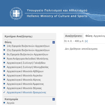
Αναζητήσατε:
Θέση
: Αρχαιολ
Κριτήρια Αναζήτησης:
31 π.Χ. - 400 μ.Χ.
[
x
]
Θέση
14η Εφορεία Βυζαντινών Αρχαιοτήτων
Δεν βρέθηκαν αποτέλεσματα.
21η Εφορεία Βυζαντινών Αρχαιοτήτων
6η Εφορεία Βυζαντινών Αρχαιοτήτων
Άγιοι Ανάργυροι Ακλειδιού Μυτιλήνης
Αρχαιολογική Συλλογή Γαλαξιδίου
Αρχαιολογική Συλλογή Μονεμβασίας
Αρχαιολογικό Μουσείο Αβδήρων
Αρχαιολογικό Μουσείο Αγρινίου
Αρχαιολογικό Μουσείο Αίγινας
Αρχαιολογικό Μουσείο Άμφισσας
Αρχαιολογικό Μουσείο Βέροιας
Αρχαιολογικό Μουσείο Βραυρώνας
Αρχαιολογικό Μουσείο Δελφών
Κατηγορία
Αρχαιολογικό Μουσείο Ηγουμενίτσας
Αγγείο