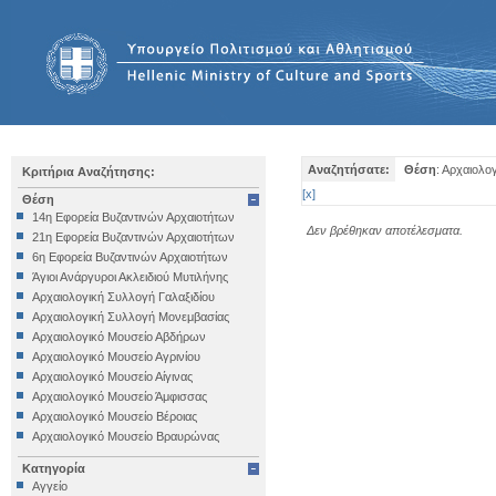
Αναζητήσατε:
Θέση
: Αρχαιολ
Κριτήρια Αναζήτησης:
[
x
]
Θέση
14η Εφορεία Βυζαντινών Αρχαιοτήτων
Δεν βρέθηκαν αποτέλεσματα.
21η Εφορεία Βυζαντινών Αρχαιοτήτων
6η Εφορεία Βυζαντινών Αρχαιοτήτων
Άγιοι Ανάργυροι Ακλειδιού Μυτιλήνης
Αρχαιολογική Συλλογή Γαλαξιδίου
Αρχαιολογική Συλλογή Μονεμβασίας
Αρχαιολογικό Μουσείο Αβδήρων
Αρχαιολογικό Μουσείο Αγρινίου
Αρχαιολογικό Μουσείο Αίγινας
Αρχαιολογικό Μουσείο Άμφισσας
Αρχαιολογικό Μουσείο Βέροιας
Αρχαιολογικό Μουσείο Βραυρώνας
Αρχαιολογικό Μουσείο Δελφών
Κατηγορία
Αρχαιολογικό Μουσείο Ηγουμενίτσας
Αγγείο