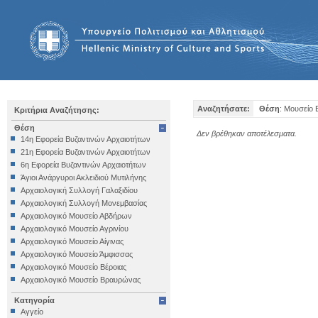
Αναζητήσατε:
Θέση
: Μουσείο 
Κριτήρια Αναζήτησης:
Θέση
Δεν βρέθηκαν αποτέλεσματα.
14η Εφορεία Βυζαντινών Αρχαιοτήτων
21η Εφορεία Βυζαντινών Αρχαιοτήτων
6η Εφορεία Βυζαντινών Αρχαιοτήτων
Άγιοι Ανάργυροι Ακλειδιού Μυτιλήνης
Αρχαιολογική Συλλογή Γαλαξιδίου
Αρχαιολογική Συλλογή Μονεμβασίας
Αρχαιολογικό Μουσείο Αβδήρων
Αρχαιολογικό Μουσείο Αγρινίου
Αρχαιολογικό Μουσείο Αίγινας
Αρχαιολογικό Μουσείο Άμφισσας
Αρχαιολογικό Μουσείο Βέροιας
Αρχαιολογικό Μουσείο Βραυρώνας
Αρχαιολογικό Μουσείο Δελφών
Κατηγορία
Αρχαιολογικό Μουσείο Ηγουμενίτσας
Αγγείο