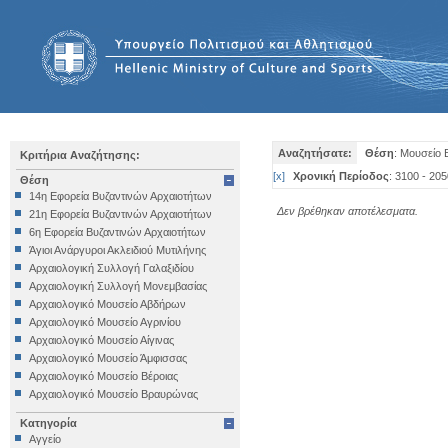
Αναζητήσατε:
Θέση
: Μουσείο 
Κριτήρια Αναζήτησης:
[
x
]
Χρονική Περίοδος
: 3100 - 205
Θέση
14η Εφορεία Βυζαντινών Αρχαιοτήτων
Δεν βρέθηκαν αποτέλεσματα.
21η Εφορεία Βυζαντινών Αρχαιοτήτων
6η Εφορεία Βυζαντινών Αρχαιοτήτων
Άγιοι Ανάργυροι Ακλειδιού Μυτιλήνης
Αρχαιολογική Συλλογή Γαλαξιδίου
Αρχαιολογική Συλλογή Μονεμβασίας
Αρχαιολογικό Μουσείο Αβδήρων
Αρχαιολογικό Μουσείο Αγρινίου
Αρχαιολογικό Μουσείο Αίγινας
Αρχαιολογικό Μουσείο Άμφισσας
Αρχαιολογικό Μουσείο Βέροιας
Αρχαιολογικό Μουσείο Βραυρώνας
Αρχαιολογικό Μουσείο Δελφών
Κατηγορία
Αρχαιολογικό Μουσείο Ηγουμενίτσας
Αγγείο