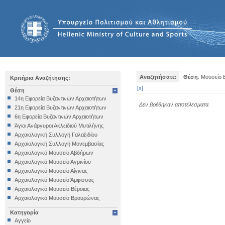
Αναζητήσατε:
Θέση
: Μουσείο 
Κριτήρια Αναζήτησης:
[
x
]
Θέση
14η Εφορεία Βυζαντινών Αρχαιοτήτων
Δεν βρέθηκαν αποτέλεσματα.
21η Εφορεία Βυζαντινών Αρχαιοτήτων
6η Εφορεία Βυζαντινών Αρχαιοτήτων
Άγιοι Ανάργυροι Ακλειδιού Μυτιλήνης
Αρχαιολογική Συλλογή Γαλαξιδίου
Αρχαιολογική Συλλογή Μονεμβασίας
Αρχαιολογικό Μουσείο Αβδήρων
Αρχαιολογικό Μουσείο Αγρινίου
Αρχαιολογικό Μουσείο Αίγινας
Αρχαιολογικό Μουσείο Άμφισσας
Αρχαιολογικό Μουσείο Βέροιας
Αρχαιολογικό Μουσείο Βραυρώνας
Αρχαιολογικό Μουσείο Δελφών
Κατηγορία
Αρχαιολογικό Μουσείο Ηγουμενίτσας
Αγγείο