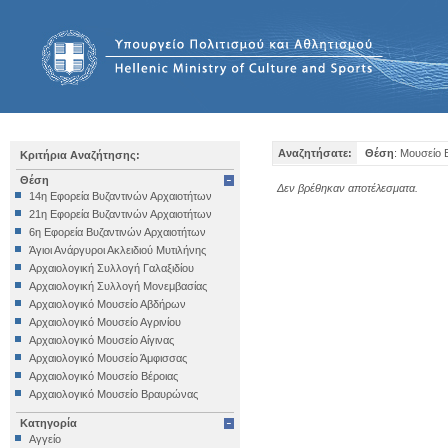
Αναζητήσατε:
Θέση
: Μουσείο 
Κριτήρια Αναζήτησης:
Θέση
Δεν βρέθηκαν αποτέλεσματα.
14η Εφορεία Βυζαντινών Αρχαιοτήτων
21η Εφορεία Βυζαντινών Αρχαιοτήτων
6η Εφορεία Βυζαντινών Αρχαιοτήτων
Άγιοι Ανάργυροι Ακλειδιού Μυτιλήνης
Αρχαιολογική Συλλογή Γαλαξιδίου
Αρχαιολογική Συλλογή Μονεμβασίας
Αρχαιολογικό Μουσείο Αβδήρων
Αρχαιολογικό Μουσείο Αγρινίου
Αρχαιολογικό Μουσείο Αίγινας
Αρχαιολογικό Μουσείο Άμφισσας
Αρχαιολογικό Μουσείο Βέροιας
Αρχαιολογικό Μουσείο Βραυρώνας
Αρχαιολογικό Μουσείο Δελφών
Κατηγορία
Αρχαιολογικό Μουσείο Ηγουμενίτσας
Αγγείο