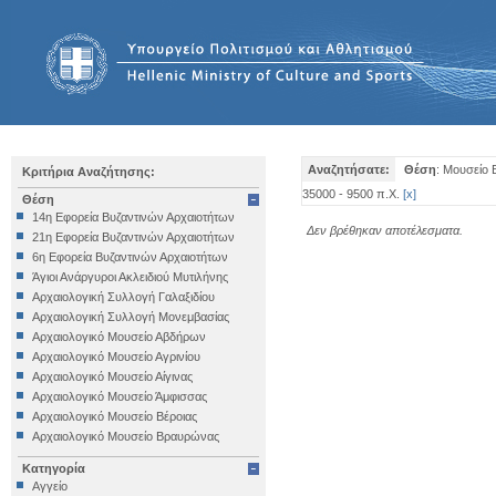
Αναζητήσατε:
Θέση
: Μουσείο 
Κριτήρια Αναζήτησης:
35000 - 9500 π.Χ.
[
x
]
Θέση
14η Εφορεία Βυζαντινών Αρχαιοτήτων
Δεν βρέθηκαν αποτέλεσματα.
21η Εφορεία Βυζαντινών Αρχαιοτήτων
6η Εφορεία Βυζαντινών Αρχαιοτήτων
Άγιοι Ανάργυροι Ακλειδιού Μυτιλήνης
Αρχαιολογική Συλλογή Γαλαξιδίου
Αρχαιολογική Συλλογή Μονεμβασίας
Αρχαιολογικό Μουσείο Αβδήρων
Αρχαιολογικό Μουσείο Αγρινίου
Αρχαιολογικό Μουσείο Αίγινας
Αρχαιολογικό Μουσείο Άμφισσας
Αρχαιολογικό Μουσείο Βέροιας
Αρχαιολογικό Μουσείο Βραυρώνας
Αρχαιολογικό Μουσείο Δελφών
Κατηγορία
Αρχαιολογικό Μουσείο Ηγουμενίτσας
Αγγείο