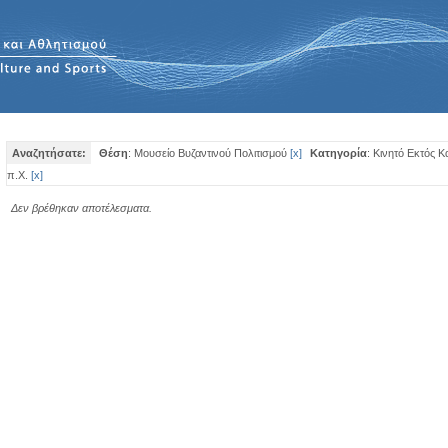
Αναζητήσατε:
Θέση
: Μουσείο Βυζαντινού Πολιτισμού
[
x
]
Κατηγορία
: Κινητό Εκτός 
π.Χ.
[
x
]
Δεν βρέθηκαν αποτέλεσματα.