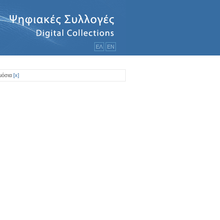
ΕΛ
ΕΝ
μόσια
[
x
]