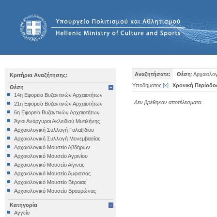
Αναζητήσατε:
Θέση
: Αρχαιολο
Κριτήρια Αναζήτησης:
Υποδήματος
[
x
]
Χρονική Περίοδο
Θέση
14η Εφορεία Βυζαντινών Αρχαιοτήτων
Δεν βρέθηκαν αποτέλεσματα.
21η Εφορεία Βυζαντινών Αρχαιοτήτων
6η Εφορεία Βυζαντινών Αρχαιοτήτων
Άγιοι Ανάργυροι Ακλειδιού Μυτιλήνης
Αρχαιολογική Συλλογή Γαλαξιδίου
Αρχαιολογική Συλλογή Μονεμβασίας
Αρχαιολογικό Μουσείο Αβδήρων
Αρχαιολογικό Μουσείο Αγρινίου
Αρχαιολογικό Μουσείο Αίγινας
Αρχαιολογικό Μουσείο Άμφισσας
Αρχαιολογικό Μουσείο Βέροιας
Αρχαιολογικό Μουσείο Βραυρώνας
Αρχαιολογικό Μουσείο Δελφών
Κατηγορία
Αρχαιολογικό Μουσείο Ηγουμενίτσας
Αγγείο