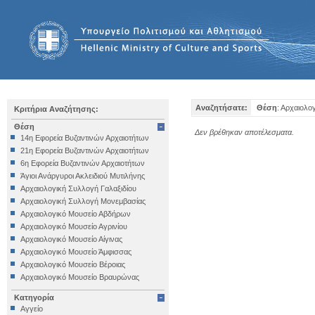
Αναζητήσατε:
Θέση
: Αρχαιολο
Κριτήρια Αναζήτησης:
Θέση
Δεν βρέθηκαν αποτέλεσματα.
14η Εφορεία Βυζαντινών Αρχαιοτήτων
21η Εφορεία Βυζαντινών Αρχαιοτήτων
6η Εφορεία Βυζαντινών Αρχαιοτήτων
Άγιοι Ανάργυροι Ακλειδιού Μυτιλήνης
Αρχαιολογική Συλλογή Γαλαξιδίου
Αρχαιολογική Συλλογή Μονεμβασίας
Αρχαιολογικό Μουσείο Αβδήρων
Αρχαιολογικό Μουσείο Αγρινίου
Αρχαιολογικό Μουσείο Αίγινας
Αρχαιολογικό Μουσείο Άμφισσας
Αρχαιολογικό Μουσείο Βέροιας
Αρχαιολογικό Μουσείο Βραυρώνας
Αρχαιολογικό Μουσείο Δελφών
Κατηγορία
Αρχαιολογικό Μουσείο Ηγουμενίτσας
Αγγείο