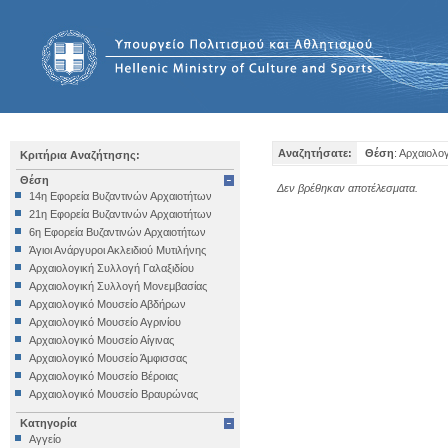
Αναζητήσατε:
Θέση
: Αρχαιολο
Κριτήρια Αναζήτησης:
Θέση
Δεν βρέθηκαν αποτέλεσματα.
14η Εφορεία Βυζαντινών Αρχαιοτήτων
21η Εφορεία Βυζαντινών Αρχαιοτήτων
6η Εφορεία Βυζαντινών Αρχαιοτήτων
Άγιοι Ανάργυροι Ακλειδιού Μυτιλήνης
Αρχαιολογική Συλλογή Γαλαξιδίου
Αρχαιολογική Συλλογή Μονεμβασίας
Αρχαιολογικό Μουσείο Αβδήρων
Αρχαιολογικό Μουσείο Αγρινίου
Αρχαιολογικό Μουσείο Αίγινας
Αρχαιολογικό Μουσείο Άμφισσας
Αρχαιολογικό Μουσείο Βέροιας
Αρχαιολογικό Μουσείο Βραυρώνας
Αρχαιολογικό Μουσείο Δελφών
Κατηγορία
Αρχαιολογικό Μουσείο Ηγουμενίτσας
Αγγείο