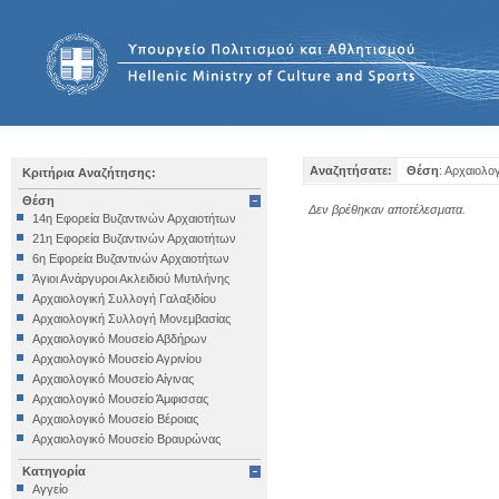
Αναζητήσατε:
Θέση
: Αρχαιολο
Κριτήρια Αναζήτησης:
Θέση
Δεν βρέθηκαν αποτέλεσματα.
14η Εφορεία Βυζαντινών Αρχαιοτήτων
21η Εφορεία Βυζαντινών Αρχαιοτήτων
6η Εφορεία Βυζαντινών Αρχαιοτήτων
Άγιοι Ανάργυροι Ακλειδιού Μυτιλήνης
Αρχαιολογική Συλλογή Γαλαξιδίου
Αρχαιολογική Συλλογή Μονεμβασίας
Αρχαιολογικό Μουσείο Αβδήρων
Αρχαιολογικό Μουσείο Αγρινίου
Αρχαιολογικό Μουσείο Αίγινας
Αρχαιολογικό Μουσείο Άμφισσας
Αρχαιολογικό Μουσείο Βέροιας
Αρχαιολογικό Μουσείο Βραυρώνας
Αρχαιολογικό Μουσείο Δελφών
Κατηγορία
Αρχαιολογικό Μουσείο Ηγουμενίτσας
Αγγείο