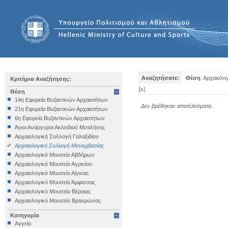
Αναζητήσατε:
Θέση
: Αρχαιολο
Κριτήρια Αναζήτησης:
[
x
]
Θέση
14η Εφορεία Βυζαντινών Αρχαιοτήτων
Δεν βρέθηκαν αποτέλεσματα.
21η Εφορεία Βυζαντινών Αρχαιοτήτων
6η Εφορεία Βυζαντινών Αρχαιοτήτων
Άγιοι Ανάργυροι Ακλειδιού Μυτιλήνης
Αρχαιολογική Συλλογή Γαλαξιδίου
Αρχαιολογική Συλλογή Μονεμβασίας
Αρχαιολογικό Μουσείο Αβδήρων
Αρχαιολογικό Μουσείο Αγρινίου
Αρχαιολογικό Μουσείο Αίγινας
Αρχαιολογικό Μουσείο Άμφισσας
Αρχαιολογικό Μουσείο Βέροιας
Αρχαιολογικό Μουσείο Βραυρώνας
Αρχαιολογικό Μουσείο Δελφών
Κατηγορία
Αρχαιολογικό Μουσείο Ηγουμενίτσας
Αγγείο