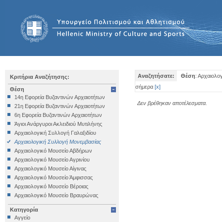
Αναζητήσατε:
Θέση
: Αρχαιολο
Κριτήρια Αναζήτησης:
σήμερα
[
x
]
Θέση
14η Εφορεία Βυζαντινών Αρχαιοτήτων
Δεν βρέθηκαν αποτέλεσματα.
21η Εφορεία Βυζαντινών Αρχαιοτήτων
6η Εφορεία Βυζαντινών Αρχαιοτήτων
Άγιοι Ανάργυροι Ακλειδιού Μυτιλήνης
Αρχαιολογική Συλλογή Γαλαξιδίου
Αρχαιολογική Συλλογή Μονεμβασίας
Αρχαιολογικό Μουσείο Αβδήρων
Αρχαιολογικό Μουσείο Αγρινίου
Αρχαιολογικό Μουσείο Αίγινας
Αρχαιολογικό Μουσείο Άμφισσας
Αρχαιολογικό Μουσείο Βέροιας
Αρχαιολογικό Μουσείο Βραυρώνας
Αρχαιολογικό Μουσείο Δελφών
Κατηγορία
Αρχαιολογικό Μουσείο Ηγουμενίτσας
Αγγείο