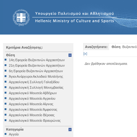
Αναζητήσατε:
Θέση
: Βυζαντιν
Κριτήρια Αναζήτησης:
[
x
]
Θέση
14η Εφορεία Βυζαντινών Αρχαιοτήτων
Δεν βρέθηκαν αποτέλεσματα.
21η Εφορεία Βυζαντινών Αρχαιοτήτων
6η Εφορεία Βυζαντινών Αρχαιοτήτων
Άγιοι Ανάργυροι Ακλειδιού Μυτιλήνης
Αρχαιολογική Συλλογή Γαλαξιδίου
Αρχαιολογική Συλλογή Μονεμβασίας
Αρχαιολογικό Μουσείο Αβδήρων
Αρχαιολογικό Μουσείο Αγρινίου
Αρχαιολογικό Μουσείο Αίγινας
Αρχαιολογικό Μουσείο Άμφισσας
Αρχαιολογικό Μουσείο Βέροιας
Αρχαιολογικό Μουσείο Βραυρώνας
Αρχαιολογικό Μουσείο Δελφών
Κατηγορία
Αρχαιολογικό Μουσείο Ηγουμενίτσας
Αγγείο