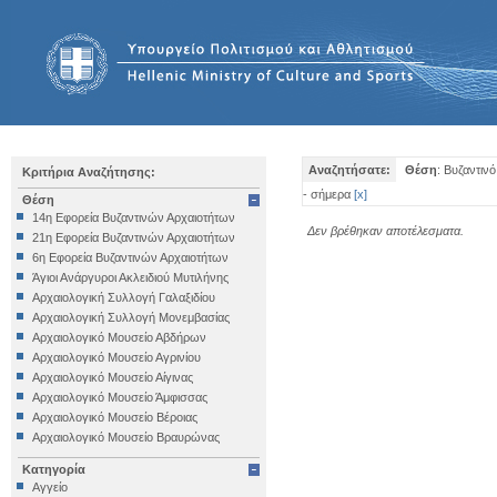
Αναζητήσατε:
Θέση
: Βυζαντιν
Κριτήρια Αναζήτησης:
- σήμερα
[
x
]
Θέση
14η Εφορεία Βυζαντινών Αρχαιοτήτων
Δεν βρέθηκαν αποτέλεσματα.
21η Εφορεία Βυζαντινών Αρχαιοτήτων
6η Εφορεία Βυζαντινών Αρχαιοτήτων
Άγιοι Ανάργυροι Ακλειδιού Μυτιλήνης
Αρχαιολογική Συλλογή Γαλαξιδίου
Αρχαιολογική Συλλογή Μονεμβασίας
Αρχαιολογικό Μουσείο Αβδήρων
Αρχαιολογικό Μουσείο Αγρινίου
Αρχαιολογικό Μουσείο Αίγινας
Αρχαιολογικό Μουσείο Άμφισσας
Αρχαιολογικό Μουσείο Βέροιας
Αρχαιολογικό Μουσείο Βραυρώνας
Αρχαιολογικό Μουσείο Δελφών
Κατηγορία
Αρχαιολογικό Μουσείο Ηγουμενίτσας
Αγγείο