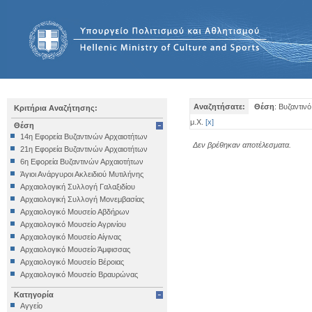
Αναζητήσατε:
Θέση
: Βυζαντιν
Κριτήρια Αναζήτησης:
μ.Χ.
[
x
]
Θέση
14η Εφορεία Βυζαντινών Αρχαιοτήτων
Δεν βρέθηκαν αποτέλεσματα.
21η Εφορεία Βυζαντινών Αρχαιοτήτων
6η Εφορεία Βυζαντινών Αρχαιοτήτων
Άγιοι Ανάργυροι Ακλειδιού Μυτιλήνης
Αρχαιολογική Συλλογή Γαλαξιδίου
Αρχαιολογική Συλλογή Μονεμβασίας
Αρχαιολογικό Μουσείο Αβδήρων
Αρχαιολογικό Μουσείο Αγρινίου
Αρχαιολογικό Μουσείο Αίγινας
Αρχαιολογικό Μουσείο Άμφισσας
Αρχαιολογικό Μουσείο Βέροιας
Αρχαιολογικό Μουσείο Βραυρώνας
Αρχαιολογικό Μουσείο Δελφών
Κατηγορία
Αρχαιολογικό Μουσείο Ηγουμενίτσας
Αγγείο