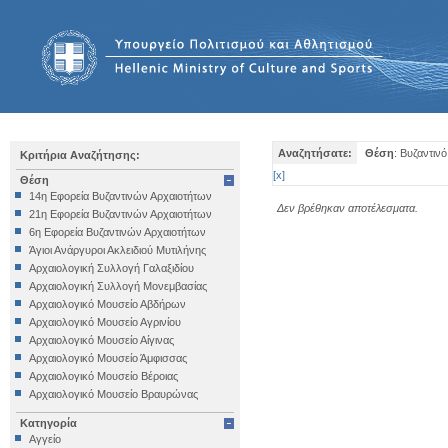
Αναζητήσατε:
Θέση
: Βυζαντιν
Κριτήρια Αναζήτησης:
[
x
]
Θέση
14η Εφορεία Βυζαντινών Αρχαιοτήτων
Δεν βρέθηκαν αποτέλεσματα.
21η Εφορεία Βυζαντινών Αρχαιοτήτων
6η Εφορεία Βυζαντινών Αρχαιοτήτων
Άγιοι Ανάργυροι Ακλειδιού Μυτιλήνης
Αρχαιολογική Συλλογή Γαλαξιδίου
Αρχαιολογική Συλλογή Μονεμβασίας
Αρχαιολογικό Μουσείο Αβδήρων
Αρχαιολογικό Μουσείο Αγρινίου
Αρχαιολογικό Μουσείο Αίγινας
Αρχαιολογικό Μουσείο Άμφισσας
Αρχαιολογικό Μουσείο Βέροιας
Αρχαιολογικό Μουσείο Βραυρώνας
Αρχαιολογικό Μουσείο Δελφών
Κατηγορία
Αρχαιολογικό Μουσείο Ηγουμενίτσας
Αγγείο