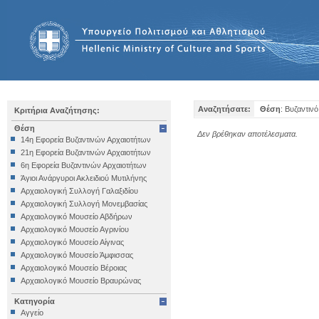
Αναζητήσατε:
Θέση
: Βυζαντιν
Κριτήρια Αναζήτησης:
Θέση
Δεν βρέθηκαν αποτέλεσματα.
14η Εφορεία Βυζαντινών Αρχαιοτήτων
21η Εφορεία Βυζαντινών Αρχαιοτήτων
6η Εφορεία Βυζαντινών Αρχαιοτήτων
Άγιοι Ανάργυροι Ακλειδιού Μυτιλήνης
Αρχαιολογική Συλλογή Γαλαξιδίου
Αρχαιολογική Συλλογή Μονεμβασίας
Αρχαιολογικό Μουσείο Αβδήρων
Αρχαιολογικό Μουσείο Αγρινίου
Αρχαιολογικό Μουσείο Αίγινας
Αρχαιολογικό Μουσείο Άμφισσας
Αρχαιολογικό Μουσείο Βέροιας
Αρχαιολογικό Μουσείο Βραυρώνας
Αρχαιολογικό Μουσείο Δελφών
Κατηγορία
Αρχαιολογικό Μουσείο Ηγουμενίτσας
Αγγείο