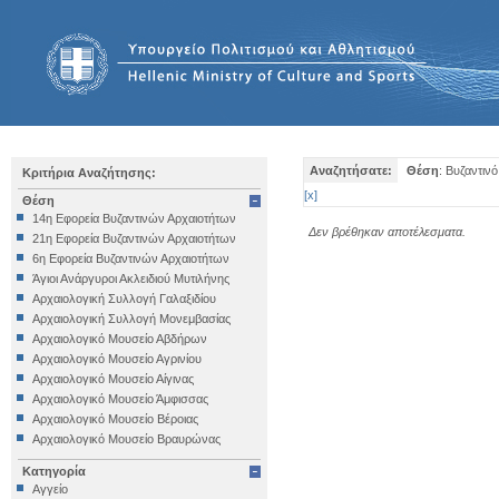
Αναζητήσατε:
Θέση
: Βυζαντιν
Κριτήρια Αναζήτησης:
[
x
]
Θέση
14η Εφορεία Βυζαντινών Αρχαιοτήτων
Δεν βρέθηκαν αποτέλεσματα.
21η Εφορεία Βυζαντινών Αρχαιοτήτων
6η Εφορεία Βυζαντινών Αρχαιοτήτων
Άγιοι Ανάργυροι Ακλειδιού Μυτιλήνης
Αρχαιολογική Συλλογή Γαλαξιδίου
Αρχαιολογική Συλλογή Μονεμβασίας
Αρχαιολογικό Μουσείο Αβδήρων
Αρχαιολογικό Μουσείο Αγρινίου
Αρχαιολογικό Μουσείο Αίγινας
Αρχαιολογικό Μουσείο Άμφισσας
Αρχαιολογικό Μουσείο Βέροιας
Αρχαιολογικό Μουσείο Βραυρώνας
Αρχαιολογικό Μουσείο Δελφών
Κατηγορία
Αρχαιολογικό Μουσείο Ηγουμενίτσας
Αγγείο