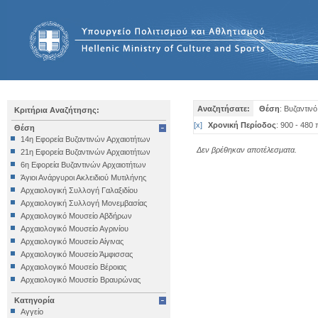
Αναζητήσατε:
Θέση
: Βυζαντιν
Κριτήρια Αναζήτησης:
[
x
]
Χρονική Περίοδος
: 900 - 480 
Θέση
14η Εφορεία Βυζαντινών Αρχαιοτήτων
Δεν βρέθηκαν αποτέλεσματα.
21η Εφορεία Βυζαντινών Αρχαιοτήτων
6η Εφορεία Βυζαντινών Αρχαιοτήτων
Άγιοι Ανάργυροι Ακλειδιού Μυτιλήνης
Αρχαιολογική Συλλογή Γαλαξιδίου
Αρχαιολογική Συλλογή Μονεμβασίας
Αρχαιολογικό Μουσείο Αβδήρων
Αρχαιολογικό Μουσείο Αγρινίου
Αρχαιολογικό Μουσείο Αίγινας
Αρχαιολογικό Μουσείο Άμφισσας
Αρχαιολογικό Μουσείο Βέροιας
Αρχαιολογικό Μουσείο Βραυρώνας
Αρχαιολογικό Μουσείο Δελφών
Κατηγορία
Αρχαιολογικό Μουσείο Ηγουμενίτσας
Αγγείο