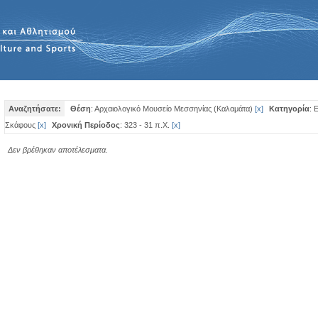
Αναζητήσατε:
Θέση
: Αρχαιολογικό Μουσείο Μεσσηνίας (Καλαμάτα)
[
x
]
Κατηγορία
: 
Σκάφους
[
x
]
Χρονική Περίοδος
: 323 - 31 π.Χ.
[
x
]
Δεν βρέθηκαν αποτέλεσματα.