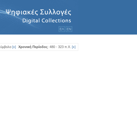
ΕΛ
ΕΝ
Σύμβολο
[
x
]
Χρονική Περίοδος
: 480 - 323 π.Χ.
[
x
]