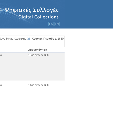
ΕΛ
ΕΝ
Έργο Μικροπλαστικής
[
x
]
Χρονική Περίοδος
: 1680
Χρονολόγηση
ιο
15ος αιώνας π.Χ.
ιο
14ος αιώνας π.Χ.