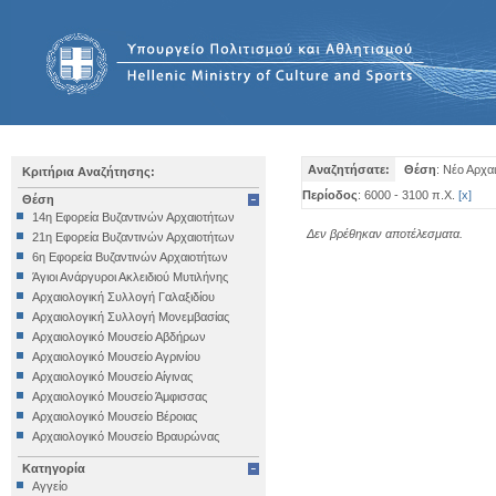
Αναζητήσατε:
Θέση
: Νέο Αρχα
Κριτήρια Αναζήτησης:
Περίοδος
: 6000 - 3100 π.Χ.
[
x
]
Θέση
14η Εφορεία Βυζαντινών Αρχαιοτήτων
Δεν βρέθηκαν αποτέλεσματα.
21η Εφορεία Βυζαντινών Αρχαιοτήτων
6η Εφορεία Βυζαντινών Αρχαιοτήτων
Άγιοι Ανάργυροι Ακλειδιού Μυτιλήνης
Αρχαιολογική Συλλογή Γαλαξιδίου
Αρχαιολογική Συλλογή Μονεμβασίας
Αρχαιολογικό Μουσείο Αβδήρων
Αρχαιολογικό Μουσείο Αγρινίου
Αρχαιολογικό Μουσείο Αίγινας
Αρχαιολογικό Μουσείο Άμφισσας
Αρχαιολογικό Μουσείο Βέροιας
Αρχαιολογικό Μουσείο Βραυρώνας
Αρχαιολογικό Μουσείο Δελφών
Κατηγορία
Αρχαιολογικό Μουσείο Ηγουμενίτσας
Αγγείο