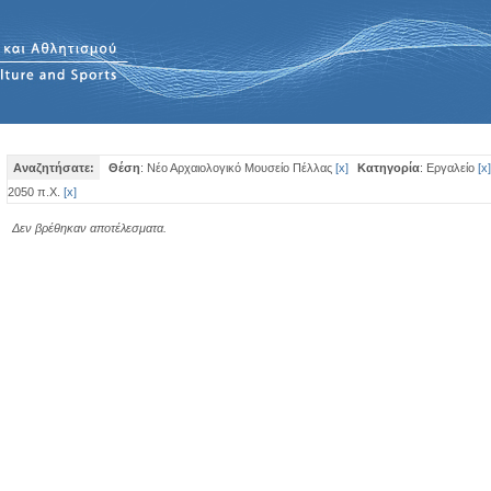
Αναζητήσατε:
Θέση
: Νέο Αρχαιολογικό Μουσείο Πέλλας
[
x
]
Κατηγορία
: Εργαλείο
[
x
]
2050 π.Χ.
[
x
]
Δεν βρέθηκαν αποτέλεσματα.