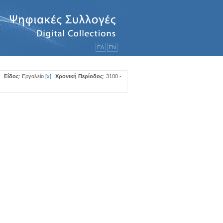
ΕΛ
ΕΝ
Είδος
: Εργαλείο
[
x
]
Χρονική Περίοδος
: 3100 -