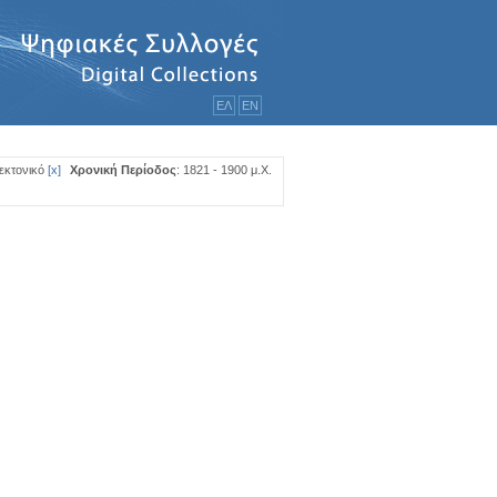
ΕΛ
ΕΝ
εκτονικό
[
x
]
Χρονική Περίοδος
: 1821 - 1900 μ.Χ.