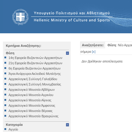
Αναζητήσατε:
Θέση
: Νέο Αρχα
Κριτήρια Αναζήτησης:
σήμερα
[
x
]
Θέση
14η Εφορεία Βυζαντινών Αρχαιοτήτων
Δεν βρέθηκαν αποτέλεσματα.
21η Εφορεία Βυζαντινών Αρχαιοτήτων
6η Εφορεία Βυζαντινών Αρχαιοτήτων
Άγιοι Ανάργυροι Ακλειδιού Μυτιλήνης
Αρχαιολογική Συλλογή Γαλαξιδίου
Αρχαιολογική Συλλογή Μονεμβασίας
Αρχαιολογικό Μουσείο Αβδήρων
Αρχαιολογικό Μουσείο Αγρινίου
Αρχαιολογικό Μουσείο Αίγινας
Αρχαιολογικό Μουσείο Άμφισσας
Αρχαιολογικό Μουσείο Βέροιας
Αρχαιολογικό Μουσείο Βραυρώνας
Αρχαιολογικό Μουσείο Δελφών
Κατηγορία
Αρχαιολογικό Μουσείο Ηγουμενίτσας
Αγγείο