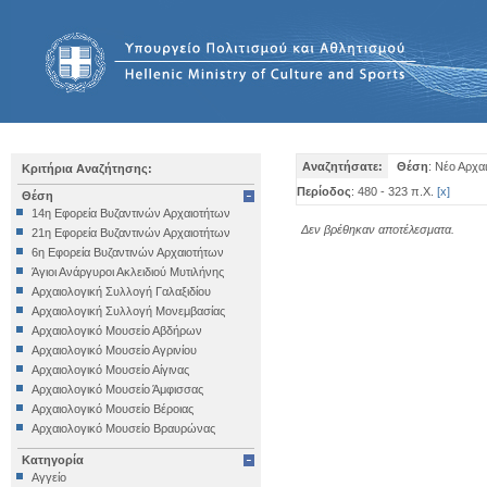
Αναζητήσατε:
Θέση
: Νέο Αρχα
Κριτήρια Αναζήτησης:
Περίοδος
: 480 - 323 π.Χ.
[
x
]
Θέση
14η Εφορεία Βυζαντινών Αρχαιοτήτων
Δεν βρέθηκαν αποτέλεσματα.
21η Εφορεία Βυζαντινών Αρχαιοτήτων
6η Εφορεία Βυζαντινών Αρχαιοτήτων
Άγιοι Ανάργυροι Ακλειδιού Μυτιλήνης
Αρχαιολογική Συλλογή Γαλαξιδίου
Αρχαιολογική Συλλογή Μονεμβασίας
Αρχαιολογικό Μουσείο Αβδήρων
Αρχαιολογικό Μουσείο Αγρινίου
Αρχαιολογικό Μουσείο Αίγινας
Αρχαιολογικό Μουσείο Άμφισσας
Αρχαιολογικό Μουσείο Βέροιας
Αρχαιολογικό Μουσείο Βραυρώνας
Αρχαιολογικό Μουσείο Δελφών
Κατηγορία
Αρχαιολογικό Μουσείο Ηγουμενίτσας
Αγγείο