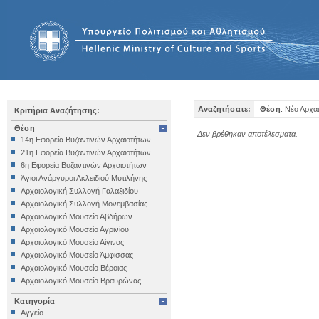
Αναζητήσατε:
Θέση
: Νέο Αρχα
Κριτήρια Αναζήτησης:
Θέση
Δεν βρέθηκαν αποτέλεσματα.
14η Εφορεία Βυζαντινών Αρχαιοτήτων
21η Εφορεία Βυζαντινών Αρχαιοτήτων
6η Εφορεία Βυζαντινών Αρχαιοτήτων
Άγιοι Ανάργυροι Ακλειδιού Μυτιλήνης
Αρχαιολογική Συλλογή Γαλαξιδίου
Αρχαιολογική Συλλογή Μονεμβασίας
Αρχαιολογικό Μουσείο Αβδήρων
Αρχαιολογικό Μουσείο Αγρινίου
Αρχαιολογικό Μουσείο Αίγινας
Αρχαιολογικό Μουσείο Άμφισσας
Αρχαιολογικό Μουσείο Βέροιας
Αρχαιολογικό Μουσείο Βραυρώνας
Αρχαιολογικό Μουσείο Δελφών
Κατηγορία
Αρχαιολογικό Μουσείο Ηγουμενίτσας
Αγγείο