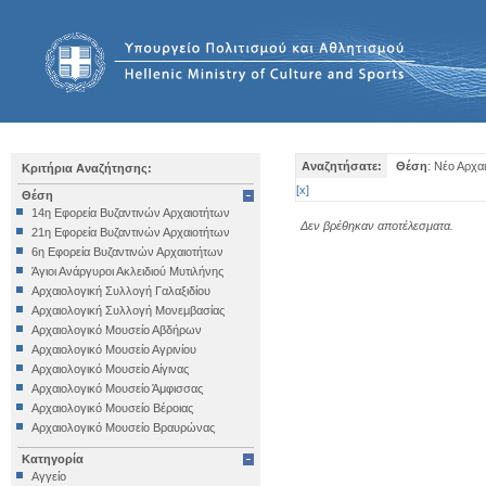
Αναζητήσατε:
Θέση
: Νέο Αρχα
Κριτήρια Αναζήτησης:
[
x
]
Θέση
14η Εφορεία Βυζαντινών Αρχαιοτήτων
Δεν βρέθηκαν αποτέλεσματα.
21η Εφορεία Βυζαντινών Αρχαιοτήτων
6η Εφορεία Βυζαντινών Αρχαιοτήτων
Άγιοι Ανάργυροι Ακλειδιού Μυτιλήνης
Αρχαιολογική Συλλογή Γαλαξιδίου
Αρχαιολογική Συλλογή Μονεμβασίας
Αρχαιολογικό Μουσείο Αβδήρων
Αρχαιολογικό Μουσείο Αγρινίου
Αρχαιολογικό Μουσείο Αίγινας
Αρχαιολογικό Μουσείο Άμφισσας
Αρχαιολογικό Μουσείο Βέροιας
Αρχαιολογικό Μουσείο Βραυρώνας
Αρχαιολογικό Μουσείο Δελφών
Κατηγορία
Αρχαιολογικό Μουσείο Ηγουμενίτσας
Αγγείο