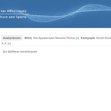
Αναζητήσατε:
Θέση
: Νέο Αρχαιολογικό Μουσείο Πέλλας
[
x
]
Κατηγορία
: Κινητό Εκτ
π.Χ.
[
x
]
Δεν βρέθηκαν αποτέλεσματα.