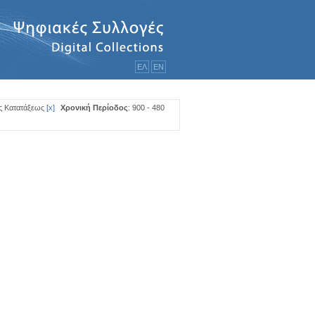
ΕΛ
ΕΝ
ός Κατατάξεως
[
x
]
Χρονική Περίοδος
: 900 - 480